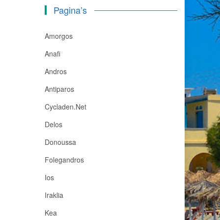
Pagina’s
Amorgos
Anafi
Andros
Antiparos
Cycladen.net
Delos
Donoussa
Folegandros
Ios
Iraklia
Kea