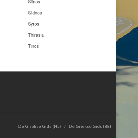
Sifnos
Sikinos
Syros
Thirasia
Tinos
De Griekse Gids (NL)
De Griekse Gids (BE)