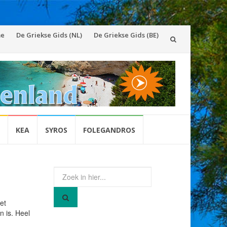
g
e
De Griekse Gids (NL)
De Griekse Gids (BE)
d
KEA
SYROS
FOLEGANDROS
Zoek
naar:
et
n is. Heel