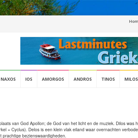
Sprin
Hom
naar
inhou
NAXOS
IOS
AMORGOS
ANDROS
TINOS
MILOS
plaats van God Apollon; de God van het licht en de muziek. Dilos was h
el = Cyclus). Delos is een klein vlak eiland waar overnachten verbode
met prachtige bezienswaardigheden.