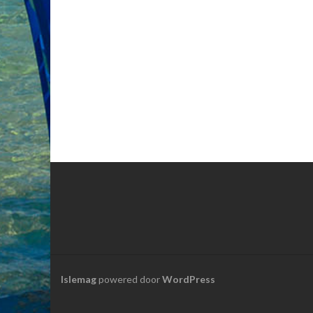
Islemag
powered door
WordPress