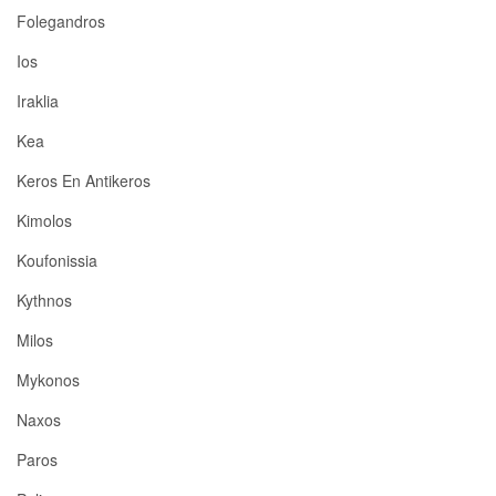
Folegandros
Ios
Iraklia
Kea
Keros En Antikeros
Kimolos
Koufonissia
Kythnos
Milos
Mykonos
Naxos
Paros