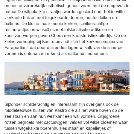
en een onverbrekelijk esthetisch geheel vormt met de omgevende
natuur.De witgekalkte straatjes worden gesierd door helderwitte
vierkante huizen met felgekleurde deuren, houten luiken en
balkons. De kleine maar mooie kerken, schilderachtige
restaurantjes en winkeltjes met folkloristische artikelen en
kunstvoorwerpen geven Chora een karakteristiek uiterlijk. Op de
kleine verhoging bij Kastro bevindt zich het kerkencomplex van
Paraportiani, dat door duizenden lagen witkalk van de scherpe
vormen is ontdaan en erkend als nationaal monument.
Bijzonder schilderachtig en interessant zijn overigens ook de
middeleeuwse huizen van Kastro die als het ware boven op de
zee staan en aan hun westkant een wal vormen. Grijsgroene
rotsen begroeid met cactusvijgen, velden vol wilde bloemen waar
tussen witgekalkte boerenhuisjes staan en kapelletjes of