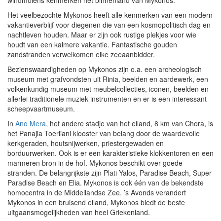
windmolens kenmerken het binnenland van Mykonos.
Het veelbezochte Mykonos heeft alle kenmerken van een modern
vakantieverblijf voor diegenen die van een kosmopolitisch dag en
nachtleven houden. Maar er zijn ook rustige plekjes voor wie
houdt van een kalmere vakantie. Fantastische gouden
zandstranden verwelkomen elke zeeaanbidder.
Bezienswaardigheden op Mykonos zijn o.a. een archeologisch
museum met grafvondsten uit Rinia, beelden en aardewerk, een
volkenkundig museum met meubelcollecties, iconen, beelden en
allerlei traditionele muziek instrumenten en er is een interessant
scheepvaartmuseum.
In
Ano Mera
, het andere stadje van het eiland, 8 km van Chora, is
het Panajia Toerliani klooster van belang door de waardevolle
kerkgeraden, houtsnijwerken, priestergewaden en
borduurwerken. Ook is er een karakteristieke klokkentoren en een
marmeren bron in de hof. Mykonos beschikt over goede
stranden. De belangrijkste zijn Plati Yalos, Paradise Beach, Super
Paradise Beach en Elia. Mykonos is ook één van de bekendste
homocentra in de Middellandse Zee. ’s Avonds verandert
Mykonos in een bruisend eiland, Mykonos biedt de beste
uitgaansmogelijkheden van heel Griekenland.