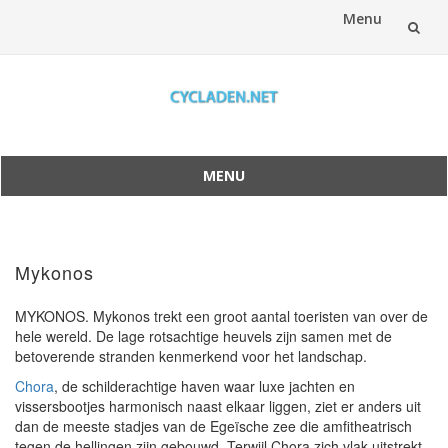
Menu
Spring
naar
inhoud
MENU
Spring
naar
inhoud
Mykonos
MYKONOS. Mykonos trekt een groot aantal toeristen van over de
hele wereld. De lage rotsachtige heuvels zijn samen met de
betoverende stranden kenmerkend voor het landschap.
Chora
, de schilderachtige haven waar luxe jachten en
vissersbootjes harmonisch naast elkaar liggen, ziet er anders uit
dan de meeste stadjes van de Egeïsche zee die amfitheatrisch
tegen de hellingen zijn gebouwd. Terwijl Chora zich vlak uitstrekt