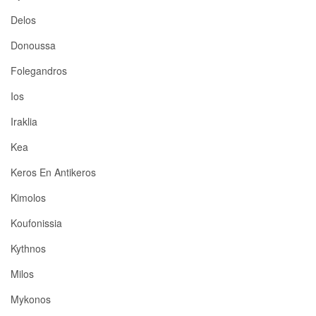
Delos
Donoussa
Folegandros
Ios
Iraklia
Kea
Keros En Antikeros
Kimolos
Koufonissia
Kythnos
Milos
Mykonos