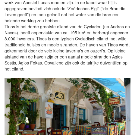
werk van Apostel Lucas moeten zijn. In de kapel waar hij is
opgegraven bevindt zich ook de “Zoödochos Pigi” (“de Bron die
Leven geeft”) en men gelooft dat het water van die bron een
helende werking zou hebben.
Tinos is het derde grootste eiland van de Cycladen (na Andros en
Naxos), heeft oppervlakte van ca. 195 km² en herbergt ongeveer
8.000 inwoners. Tinos is een typisch Cycladisch eiland met witte
traditionele huisjes en mooie stranden. De haven van Tinos wordt
gekenmerkt door de vele kleine taverna’s en ouzeri’s. Op kleine
afstand van de haven zijn er een aantal mooie stranden Agios
Sostis, Agios Fokas. Opvallend zijn ook de talrijke duiventillen op
het eiland.