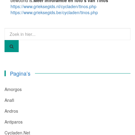
bewoond is.
Meer infroramtie en foto’s van Tinos
https://www.grieksegids.nl/cycladen/tinos.php
https://www.grieksegids.be/cycladen/tinos.php
Zoek
naar:
Pagina’s
Amorgos
Anafi
Andros
Antiparos
Cycladen.net